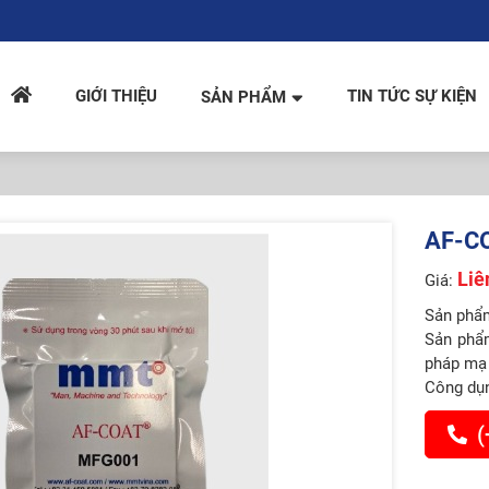
GIỚI THIỆU
TIN TỨC SỰ KIỆN
SẢN PHẨM
AF-C
Liê
Giá:
Sản phẩ
Sản phẩ
pháp mạ 
Công dụn
(