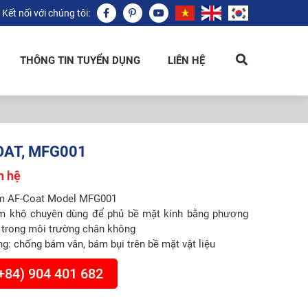
Kết nối với chúng tôi:
THÔNG TIN TUYỂN DỤNG
LIÊN HỆ
OAT, MFG001
n hệ
m AF-Coat Model MFG001
m khô chuyên dùng để phủ bề mặt kính bằng phương
trong môi trường chân không
g: chống bám vân, bám bụi trên bề mặt vật liệu
+84) 904 401 682